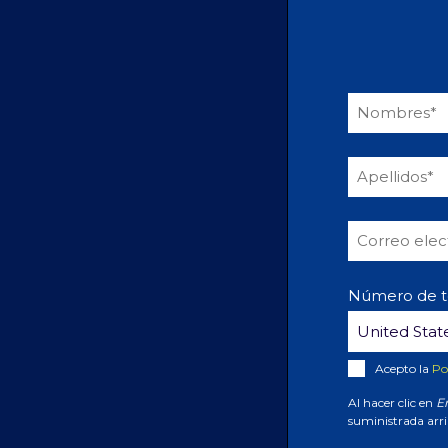
Número de t
Acepto la
Po
Al hacer clic en
E
suministrada arri