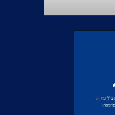
¡
El staff 
inscri