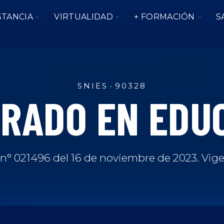
TOGGLE
TOGGLE
TOGG
STANCIA
VIRTUALIDAD
+ FORMACIÓN
S
N
CHILDREN
CHILDREN
CHIL
LE
FOR
FOR
FOR
REN
IALES
A
VIRTUALIDAD
+
DISTANCIA
FORM
CIACIÓN
SNIES
90328
RADO EN EDU
n° 021496 del 16 de noviembre de 2023. Vige