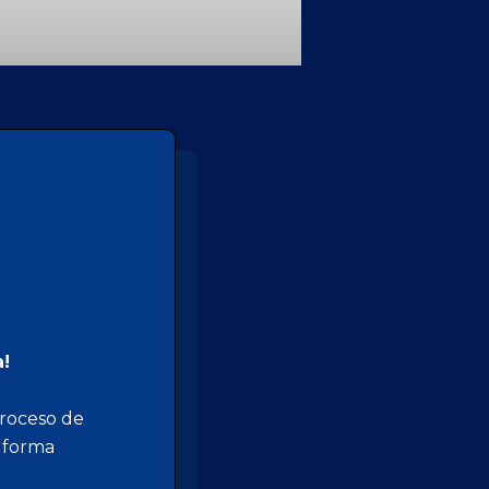
a!
proceso de
e forma