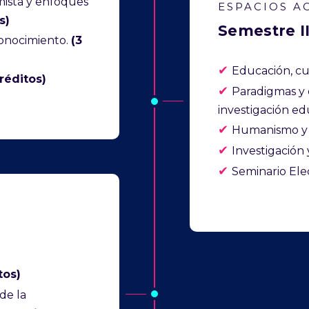
mista y enfoques
ESPACIOS A
s)
Semestre II
conocimiento.
(3
✔
Educación, cu
créditos)
✔
Paradigmas y 
investigación ed
✔
Humanismo y 
✔
Investigación y
✔
Seminario Ele
tos)
de la