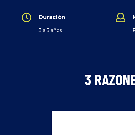
Duración
3 a 5 años
3 RAZON