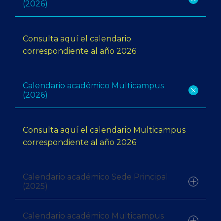
(2026)
Consulta aquí el calendario
INSCRÍBETE
correspondiente al año 2026
Submit
Search
Search
Calendario académico Multicampus
(2026)
Consulta aquí el calendario Multicampus
correspondiente al año 2026
Calendario académico Sede Principal
(2025)
Calendario académico Multicampus