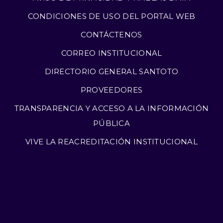
CONDICIONES DE USO DEL PORTAL WEB
CONTÁCTENOS
CORREO INSTITUCIONAL
DIRECTORIO GENERAL SANTOTO
PROVEEDORES
TRANSPARENCIA Y ACCESO A LA INFORMACIÓN
PÚBLICA
VIVE LA REACREDITACIÓN INSTITUCIONAL
©Santoto 2025. Todos los derechos reservados.
Notificaciones Judiciales y/o Extrajudiciales. El siguiente
correo es de uso exclusivo para juzgados, tribunales y
altas cortes o requerimientos de autoridades