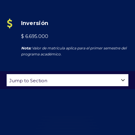
Inversión
$ 6.695.000
Nota:
Valor de matrícula aplica para el primer semestre del
programa académico.
SKIP
Jump
NAVIGATION
to
Section