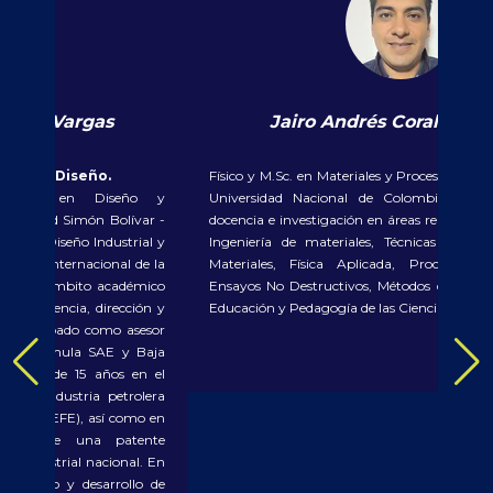
s Coral Campaña
Jorge Andrés Garcí
s y Procesos de Manufactura de la
Ingeniero Mecánico con formación de 
 Colombia. Con experiencia en
(Materiales y Procesos) y doctorado e
 áreas relacionadas con Ciencia e
Tecnología de Materiales), ambos de 
 Técnicas de Caracterización de
de Colombia. Experiencia en e
ada, Procesos de Manufactura,
metalmecánico desempeñando la
Métodos de Simulación en Física,
producto y labores de planificación, e
s Ciencias Básicas.
producción. Experiencia docente univ
en temáticas de diseño, proces
manufactura avanzada con tecn
numérico. Experiencia en ejecuc
investigación con Minciencias y en 
institucionales. Mis principales tema
control numérico, manufactura m
caracterización de superficies, ela
complejas en materiales de ing