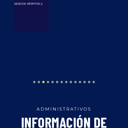
evaluación de la integridad superficia
de investigación y publicaciones en r
indexadas en cuartiles uno y dos. Inte
manufactura y generación de pro
agregado.
ADMINISTRATIVOS
INFORMACIÓN DE