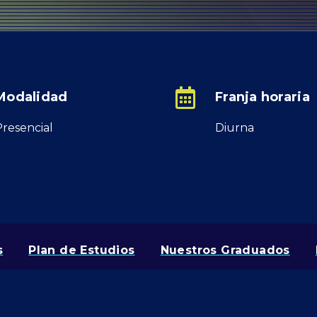
Modalidad
Franja horaria
Presencial
Diurna
SKIP
NAVIGATION
s
Plan de Estudios
Nuestros Graduados