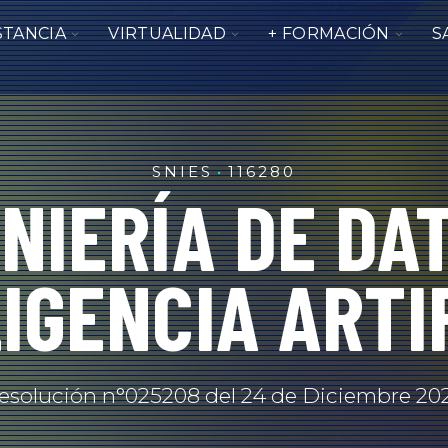
TOGGLE
TOGGLE
TOGG
STANCIA
VIRTUALIDAD
+ FORMACIÓN
S
N
CHILDREN
CHILDREN
CHIL
LE
FOR
FOR
FOR
REN
IALES
A
VIRTUALIDAD
+
DISTANCIA
FORM
CIACIÓN
SNIES
116280
NIERÍA DE DA
IGENCIA ARTI
esolución n°025208 del 24 de Diciembre 20