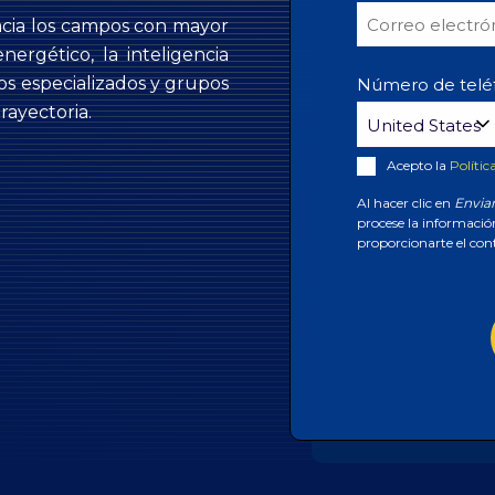
acia los campos con mayor
rgético, la inteligencia
rios especializados y grupos
Número de telé
rayectoria.
Acepto la
Polític
Al hacer clic en
Envia
procese la informació
proporcionarte el con