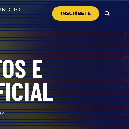
LE
TOGGLE
ANTOTO
INSCRÍBETE
Open
DREN
CHILDREN
Search
FOR
SANTOTO
ACIÓN
TOS E
FICIAL
24